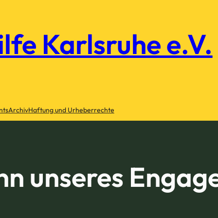
ilfe Karlsruhe e.V.
nts
Archiv
Haftung und Urheberrechte
inn unseres Engag